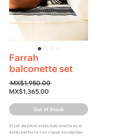
Farrah
balconette set
Regular
 MX$1,950.00 
Sale
Price
MX$1,365.00
Price
Out of Stock
El set de bikini estilo balconette es el
estilo perfecto con copas esculpidas