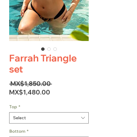
Farrah Triangle
set
Regular
 MX$1,850.00 
Sale
Price
MX$1,480.00
Price
Top
*
Select
Bottom
*