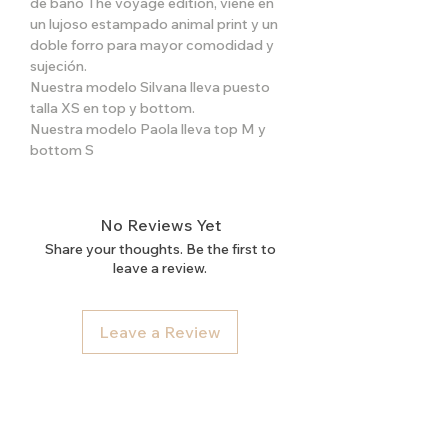
de baño The voyage edition, viene en
un lujoso estampado animal print y un
doble forro para mayor comodidad y
sujeción.
Nuestra modelo Silvana lleva puesto
talla XS en top y bottom.
Nuestra modelo Paola lleva top M y
bottom S
No Reviews Yet
Share your thoughts. Be the first to
leave a review.
Leave a Review
Contact us
For all your doubts and questions